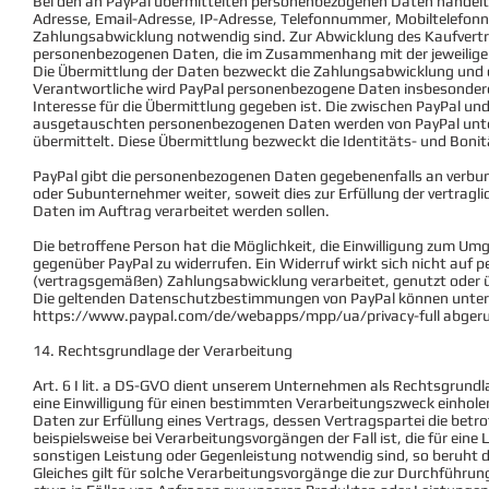
Bei den an PayPal übermittelten personenbezogenen Daten handelt
Adresse, Email-Adresse, IP-Adresse, Telefonnummer, Mobiltelefon
Zahlungsabwicklung notwendig sind. Zur Abwicklung des Kaufvert
personenbezogenen Daten, die im Zusammenhang mit der jeweiligen
Die Übermittlung der Daten bezweckt die Zahlungsabwicklung und d
Verantwortliche wird PayPal personenbezogene Daten insbesondere
Interesse für die Übermittlung gegeben ist. Die zwischen PayPal un
ausgetauschten personenbezogenen Daten werden von PayPal unt
übermittelt. Diese Übermittlung bezweckt die Identitäts- und Boni
PayPal gibt die personenbezogenen Daten gegebenenfalls an verb
oder Subunternehmer weiter, soweit dies zur Erfüllung der vertraglic
Daten im Auftrag verarbeitet werden sollen.
Die betroffene Person hat die Möglichkeit, die Einwilligung zum U
gegenüber PayPal zu widerrufen. Ein Widerruf wirkt sich nicht auf
(vertragsgemäßen) Zahlungsabwicklung verarbeitet, genutzt oder
Die geltenden Datenschutzbestimmungen von PayPal können unter
https://www.paypal.com/de/webapps/mpp/ua/privacy-full
abgeru
14. Rechtsgrundlage der Verarbeitung
Art. 6 I lit. a DS-GVO dient unserem Unternehmen als Rechtsgrundl
eine Einwilligung für einen bestimmten Verarbeitungszweck einhole
Daten zur Erfüllung eines Vertrags, dessen Vertragspartei die betroff
beispielsweise bei Verarbeitungsvorgängen der Fall ist, die für eine
sonstigen Leistung oder Gegenleistung notwendig sind, so beruht die
Gleiches gilt für solche Verarbeitungsvorgänge die zur Durchführun