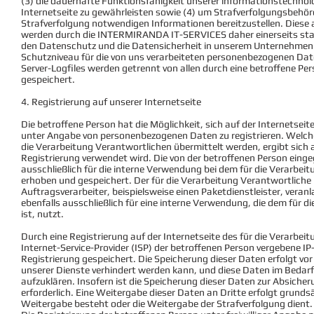
(3) die dauerhafte Funktionsfähigkeit unserer informationstechno
Internetseite zu gewährleisten sowie (4) um Strafverfolgungsbehörde
Strafverfolgung notwendigen Informationen bereitzustellen. Dies
werden durch die INTERMIRANDA IT-SERVICES daher einerseits stati
den Datenschutz und die Datensicherheit in unserem Unternehmen z
Schutzniveau für die von uns verarbeiteten personenbezogenen Dat
Server-Logfiles werden getrennt von allen durch eine betroffene
gespeichert.
4. Registrierung auf unserer Internetseite
Die betroffene Person hat die Möglichkeit, sich auf der Internetsei
unter Angabe von personenbezogenen Daten zu registrieren. Welc
die Verarbeitung Verantwortlichen übermittelt werden, ergibt sich a
Registrierung verwendet wird. Die von der betroffenen Person ei
ausschließlich für die interne Verwendung bei dem für die Verarbei
erhoben und gespeichert. Der für die Verarbeitung Verantwortliche
Auftragsverarbeiter, beispielsweise einen Paketdienstleister, vera
ebenfalls ausschließlich für eine interne Verwendung, die dem für 
ist, nutzt.
Durch eine Registrierung auf der Internetseite des für die Verarbei
Internet-Service-Provider (ISP) der betroffenen Person vergebene I
Registrierung gespeichert. Die Speicherung dieser Daten erfolgt vo
unserer Dienste verhindert werden kann, und diese Daten im Bedar
aufzuklären. Insofern ist die Speicherung dieser Daten zur Absiche
erforderlich. Eine Weitergabe dieser Daten an Dritte erfolgt grundsät
Weitergabe besteht oder die Weitergabe der Strafverfolgung dient.