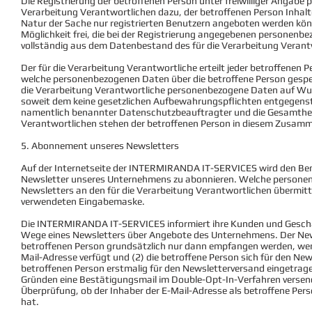
Die Registrierung der betroffenen Person unter freiwilliger Angabe
Verarbeitung Verantwortlichen dazu, der betroffenen Person Inhalt
Natur der Sache nur registrierten Benutzern angeboten werden könn
Möglichkeit frei, die bei der Registrierung angegebenen personenb
vollständig aus dem Datenbestand des für die Verarbeitung Verantw
Der für die Verarbeitung Verantwortliche erteilt jeder betroffenen 
welche personenbezogenen Daten über die betroffene Person gespeich
die Verarbeitung Verantwortliche personenbezogene Daten auf Wun
soweit dem keine gesetzlichen Aufbewahrungspflichten entgegenst
namentlich benannter Datenschutzbeauftragter und die Gesamtheit 
Verantwortlichen stehen der betroffenen Person in diesem Zusam
5. Abonnement unseres Newsletters
Auf der Internetseite der INTERMIRANDA IT-SERVICES wird den Ben
Newsletter unseres Unternehmens zu abonnieren. Welche personen
Newsletters an den für die Verarbeitung Verantwortlichen übermitte
verwendeten Eingabemaske.
Die INTERMIRANDA IT-SERVICES informiert ihre Kunden und Gesch
Wege eines Newsletters über Angebote des Unternehmens. Der Ne
betroffenen Person grundsätzlich nur dann empfangen werden, wenn 
Mail-Adresse verfügt und (2) die betroffene Person sich für den News
betroffenen Person erstmalig für den Newsletterversand eingetrage
Gründen eine Bestätigungsmail im Double-Opt-In-Verfahren versend
Überprüfung, ob der Inhaber der E-Mail-Adresse als betroffene Per
hat.