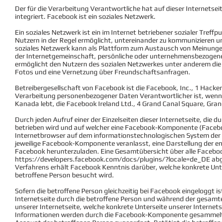
Der für die Verarbeitung Verantwortliche hat auf dieser Interne
integriert. Facebook ist ein soziales Netzwerk.
Ein soziales Netzwerk ist ein im Internet betriebener sozialer Treff
Nutzern in der Regel ermöglicht, untereinander zu kommunizieren un
soziales Netzwerk kann als Plattform zum Austausch von Meinunge
der Internetgemeinschaft, persönliche oder unternehmensbezogene
ermöglicht den Nutzern des sozialen Netzwerkes unter anderem die E
Fotos und eine Vernetzung über Freundschaftsanfragen.
Betreibergesellschaft von Facebook ist die Facebook, Inc., 1 Hacke
Verarbeitung personenbezogener Daten Verantwortlicher ist, wenn 
Kanada lebt, die Facebook Ireland Ltd., 4 Grand Canal Square, Grand
Durch jeden Aufruf einer der Einzelseiten dieser Internetseite, die 
betrieben wird und auf welcher eine Facebook-Komponente (Faceboo
Internetbrowser auf dem informationstechnologischen System der 
jeweilige Facebook-Komponente veranlasst, eine Darstellung der
Facebook herunterzuladen. Eine Gesamtübersicht über alle Facebo
https://developers.facebook.com/docs/plugins/?locale=de_DE
abg
Verfahrens erhält Facebook Kenntnis darüber, welche konkrete Unte
betroffene Person besucht wird.
Sofern die betroffene Person gleichzeitig bei Facebook eingeloggt i
Internetseite durch die betroffene Person und während der gesamte
unserer Internetseite, welche konkrete Unterseite unserer Internets
Informationen werden durch die Facebook-Komponente gesammelt