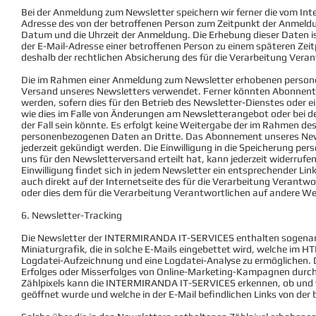
Bei der Anmeldung zum Newsletter speichern wir ferner die vom Inte
Adresse des von der betroffenen Person zum Zeitpunkt der Anmel
Datum und die Uhrzeit der Anmeldung. Die Erhebung dieser Daten is
der E-Mail-Adresse einer betroffenen Person zu einem späteren Zei
deshalb der rechtlichen Absicherung des für die Verarbeitung Veran
Die im Rahmen einer Anmeldung zum Newsletter erhobenen person
Versand unseres Newsletters verwendet. Ferner könnten Abonnente
werden, sofern dies für den Betrieb des Newsletter-Dienstes oder ein
wie dies im Falle von Änderungen am Newsletterangebot oder bei 
der Fall sein könnte. Es erfolgt keine Weitergabe der im Rahmen d
personenbezogenen Daten an Dritte. Das Abonnement unseres News
jederzeit gekündigt werden. Die Einwilligung in die Speicherung pe
uns für den Newsletterversand erteilt hat, kann jederzeit widerru
Einwilligung findet sich in jedem Newsletter ein entsprechender Link.
auch direkt auf der Internetseite des für die Verarbeitung Verant
oder dies dem für die Verarbeitung Verantwortlichen auf andere Wei
6. Newsletter-Tracking
Die Newsletter der INTERMIRANDA IT-SERVICES enthalten sogenannte
Miniaturgrafik, die in solche E-Mails eingebettet wird, welche im
Logdatei-Aufzeichnung und eine Logdatei-Analyse zu ermöglichen.
Erfolges oder Misserfolges von Online-Marketing-Kampagnen durc
Zählpixels kann die INTERMIRANDA IT-SERVICES erkennen, ob und w
geöffnet wurde und welche in der E-Mail befindlichen Links von de