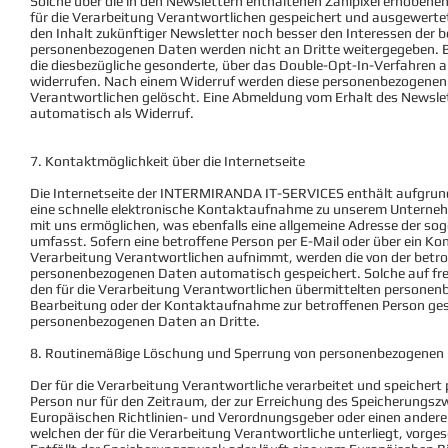
Solche über die in den Newslettern enthaltenen Zählpixel erhobe
für die Verarbeitung Verantwortlichen gespeichert und ausgewerte
den Inhalt zukünftiger Newsletter noch besser den Interessen der 
personenbezogenen Daten werden nicht an Dritte weitergegeben. Be
die diesbezügliche gesonderte, über das Double-Opt-In-Verfahren 
widerrufen. Nach einem Widerruf werden diese personenbezogenen 
Verantwortlichen gelöscht. Eine Abmeldung vom Erhalt des Newsl
automatisch als Widerruf.
7. Kontaktmöglichkeit über die Internetseite
Die Internetseite der INTERMIRANDA IT-SERVICES enthält aufgrund
eine schnelle elektronische Kontaktaufnahme zu unserem Unterne
mit uns ermöglichen, was ebenfalls eine allgemeine Adresse der so
umfasst. Sofern eine betroffene Person per E-Mail oder über ein K
Verarbeitung Verantwortlichen aufnimmt, werden die von der betro
personenbezogenen Daten automatisch gespeichert. Solche auf freiw
den für die Verarbeitung Verantwortlichen übermittelten persone
Bearbeitung oder der Kontaktaufnahme zur betroffenen Person gesp
personenbezogenen Daten an Dritte.
8. Routinemäßige Löschung und Sperrung von personenbezogenen
Der für die Verarbeitung Verantwortliche verarbeitet und speicher
Person nur für den Zeitraum, der zur Erreichung des Speicherungszwe
Europäischen Richtlinien- und Verordnungsgeber oder einen andere
welchen der für die Verarbeitung Verantwortliche unterliegt, vorge