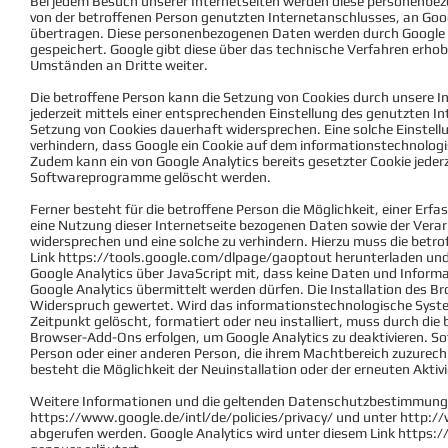
Bei jedem Besuch unserer Internetseiten werden diese personenbezo
von der betroffenen Person genutzten Internetanschlusses, an Goo
übertragen. Diese personenbezogenen Daten werden durch Google i
gespeichert. Google gibt diese über das technische Verfahren er
Umständen an Dritte weiter.
Die betroffene Person kann die Setzung von Cookies durch unsere Int
jederzeit mittels einer entsprechenden Einstellung des genutzten I
Setzung von Cookies dauerhaft widersprechen. Eine solche Einstel
verhindern, dass Google ein Cookie auf dem informationstechnologi
Zudem kann ein von Google Analytics bereits gesetzter Cookie jeder
Softwareprogramme gelöscht werden.
Ferner besteht für die betroffene Person die Möglichkeit, einer Erf
eine Nutzung dieser Internetseite bezogenen Daten sowie der Verar
widersprechen und eine solche zu verhindern. Hierzu muss die bet
Link
https://tools.google.com/dlpage/gaoptout
herunterladen und 
Google Analytics über JavaScript mit, dass keine Daten und Inform
Google Analytics übermittelt werden dürfen. Die Installation des 
Widerspruch gewertet. Wird das informationstechnologische Syste
Zeitpunkt gelöscht, formatiert oder neu installiert, muss durch die 
Browser-Add-Ons erfolgen, um Google Analytics zu deaktivieren. S
Person oder einer anderen Person, die ihrem Machtbereich zuzurechnen
besteht die Möglichkeit der Neuinstallation oder der erneuten Akt
Weitere Informationen und die geltenden Datenschutzbestimmung
https://www.google.de/intl/de/policies/privacy/
und unter
http:/
abgerufen werden. Google Analytics wird unter diesem Link
https:/