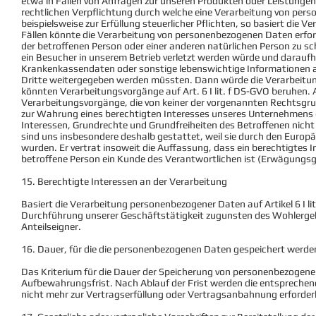
etwa in Fällen von Anfragen zur unseren Produkten oder Leistungen
rechtlichen Verpflichtung durch welche eine Verarbeitung von pers
beispielsweise zur Erfüllung steuerlicher Pflichten, so basiert die Ver
Fällen könnte die Verarbeitung von personenbezogenen Daten erfor
der betroffenen Person oder einer anderen natürlichen Person zu sc
ein Besucher in unserem Betrieb verletzt werden würde und daraufhi
Krankenkassendaten oder sonstige lebenswichtige Informationen a
Dritte weitergegeben werden müssten. Dann würde die Verarbeitung a
könnten Verarbeitungsvorgänge auf Art. 6 I lit. f DS-GVO beruhen.
Verarbeitungsvorgänge, die von keiner der vorgenannten Rechtsgr
zur Wahrung eines berechtigten Interesses unseres Unternehmens ode
Interessen, Grundrechte und Grundfreiheiten des Betroffenen nich
sind uns insbesondere deshalb gestattet, weil sie durch den Euro
wurden. Er vertrat insoweit die Auffassung, dass ein berechtigtes
betroffene Person ein Kunde des Verantwortlichen ist (Erwägungs
15. Berechtigte Interessen an der Verarbeitung
Basiert die Verarbeitung personenbezogener Daten auf Artikel 6 I lit
Durchführung unserer Geschäftstätigkeit zugunsten des Wohlergehe
Anteilseigner.
16. Dauer, für die die personenbezogenen Daten gespeichert werde
Das Kriterium für die Dauer der Speicherung von personenbezogenen 
Aufbewahrungsfrist. Nach Ablauf der Frist werden die entsprechen
nicht mehr zur Vertragserfüllung oder Vertragsanbahnung erforderl