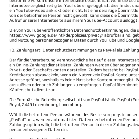
betroffene Person unsere Internetseite besucht hat, wenn die betr
Internetseite gleichzeitig bei YouTube eingeloggt ist; dies findet 
ein YouTube-Video anklickt oder nicht. Ist eine derartige Übermitt
von der betroffenen Person nicht gewollt, kann diese die Übermittlu
Aufruf unserer Internetseite aus ihrem YouTube-Account ausloggt.
Die von YouTube veröffentlichten Datenschutzbestimmungen, die 
https://www.google.de/intl/de/policies/privacy/
abrufbar sind, ge
und Nutzung personenbezogener Daten durch YouTube und Google
13. Zahlungsart: Datenschutzbestimmungen zu PayPal als Zahlung
Der für die Verarbeitung Verantwortliche hat auf dieser Internetsei
ein Online-Zahlungsdienstleister. Zahlungen werden über sogenannt
Privat- oder Geschäftskonten darstellen. Zudem besteht bei PayPal d
Kreditkarten abzuwickeln, wenn ein Nutzer kein PayPal-Konto unterh
Adresse geführt, weshalb es keine klassische Kontonummer gibt. Pa
auszulösen oder auch Zahlungen zu empfangen. PayPal übernimmt 
Käuferschutzdienste an.
Die Europäische Betreibergesellschaft von PayPal ist die PayPal (Euro
Royal, 2449 Luxembourg, Luxemburg.
Wählt die betroffene Person während des Bestellvorgangs in unser
„PayPal“ aus, werden automatisiert Daten der betroffenen Person a
Zahlungsoption willigt die betroffene Person in die zur Zahlungsab
personenbezogener Daten ein.