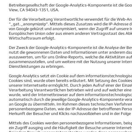
Betreibergesellschaft der Google-Analytics-Komponente ist die Go
View, CA 94043-1351, USA.
Der für die Verarbeitung Verantwortliche verwendet für die Web-An
"_gat._anonymizeIp". Mittels dieses Zusatzes wird die IP-Adresse 
von Google gekürzt und anonymisiert, wenn der Zugriff auf unsere I
Europäischen Union oder aus einem anderen Vertragsstaat des A
Wirtschaftsraum erfolgt.
Der Zweck der Google-Analytics-Komponente ist die Analyse der Be
nutzt die gewonnenen Daten und Informationen unter anderem dazu
auszuwerten, um für uns Online-Reports, welche die Aktivitäten auf
zusammenzustellen, und um weitere mit der Nutzung unserer Inter
Dienstleistungen zu erbringen.
Google Analytics setzt ein Cookie auf dem informationstechnologi
Cookies sind, wurde oben bereits erläutert. Mit Setzung des Cookie
unserer Internetseite ermöglicht. Durch jeden Aufruf einer der Einzel
Verarbeitung Verantwortlichen betrieben wird und auf welcher ein
wurde, wird der Internetbrowser auf dem informationstechnologis
automatisch durch die jeweilige Google-Analytics-Komponente ver
an Google zu übermitteln. Im Rahmen dieses technischen Verfahren
personenbezogene Daten, wie der IP-Adresse der betroffenen Person
Herkunft der Besucher und Klicks nachzuvollziehen und in der Folg
Mittels des Cookies werden personenbezogene Informationen, beispi
ein Zugriff ausging und die Häufigkeit der Besuche unserer Internet