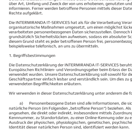
über Art, Umfang und Zweck der von uns erhobenen, genutzten un
informieren. Ferner werden betroffene Personen mittels dieser Dat
Rechte aufgeklärt.
Die INTERMIRANDA IT-SERVICES hat als für die Verarbeitung Verant
organisatorische Maßnahmen umgesetzt, um einen möglichst lücken
verarbeiteten personenbezogenen Daten sicherzustellen. Dennoch
grundsätzlich Sicherheitslücken aufweisen, sodass ein absoluter S
diesem Grund steht es jeder betroffenen Person frei, personenbez
beispielsweise telefonisch, an uns zu übermitteln.
1. Begriffsbestimmungen
Die Datenschutzerklärung der INTERMIRANDA IT-SERVICES beruht au
Europäischen Richtlinien- und Verordnungsgeber beim Erlass der
verwendet wurden. Unsere Datenschutzerklärung soll sowohl für die
Geschäftspartner einfach lesbar und verständlich sein. Um dies zu 
verwendeten Begrifflichkeiten erläutern.
Wir verwenden in dieser Datenschutzerklärung unter anderem die fo
a) Personenbezogene Daten sind alle Informationen, die sich auf
natürliche Person (im Folgenden „betroffene Person“) beziehen. Als i
angesehen, die direkt oder indirekt, insbesondere mittels Zuordnu
Kennnummer, zu Standortdaten, zu einer Online-Kennung oder zu 
Ausdruck der physischen, physiologischen, genetischen, psychischen,
Identität dieser natürlichen Person sind, identifiziert werden kann.