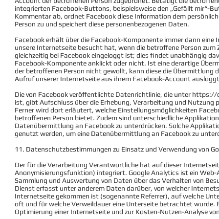
Account der betroffenen Person zugeordnet. Betätigt die betroffene
integrierten Facebook-Buttons, beispielsweise den „Gefällt mir“-But
Kommentar ab, ordnet Facebook diese Information dem persönlich
Person zu und speichert diese personenbezogenen Daten.
Facebook erhält über die Facebook-Komponente immer dann eine In
unsere Internetseite besucht hat, wenn die betroffene Person zum Z
gleichzeitig bei Facebook eingeloggt ist; dies findet unabhängig dav
Facebook-Komponente anklickt oder nicht. Ist eine derartige Über
der betroffenen Person nicht gewollt, kann diese die Übermittlung d
Aufruf unserer Internetseite aus ihrem Facebook-Account ausloggt
Die von Facebook veröffentlichte Datenrichtlinie, die unter
https://
ist, gibt Aufschluss über die Erhebung, Verarbeitung und Nutzun
Ferner wird dort erläutert, welche Einstellungsmöglichkeiten Face
betroffenen Person bietet. Zudem sind unterschiedliche Applikatione
Datenübermittlung an Facebook zu unterdrücken. Solche Applikati
genutzt werden, um eine Datenübermittlung an Facebook zu unter
11. Datenschutzbestimmungen zu Einsatz und Verwendung von Goo
Der für die Verarbeitung Verantwortliche hat auf dieser Internetse
Anonymisierungsfunktion) integriert. Google Analytics ist ein Web-
Sammlung und Auswertung von Daten über das Verhalten von Besuc
Dienst erfasst unter anderem Daten darüber, von welcher Internetse
Internetseite gekommen ist (sogenannte Referrer), auf welche Unter
oft und für welche Verweildauer eine Unterseite betrachtet wurde.
Optimierung einer Internetseite und zur Kosten-Nutzen-Analyse vo