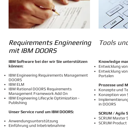
Requirements Engineering
Tools un
mit IBM DOORS
IBM Software bei der wir Sie unterstützen
Knowledge man
können:
Entwicklung von
Entwicklung vo
IBM Engineering Requirements Management
Portalen
DOORS
IBM ELM
Prozesse und 
IBM Rational DOORS Requirements
Konzepte und T
Management Framework Add On
Konzeption von 
IBM Engineering Lifecycle Optimization -
Implementierung
Publishing
i​n DOORS
Unser Service rund um IBM DOORS:
SCRUM / Agile 
SCRUM Master 
Anwendungsunterstützung
SCRUM Product 
Einführung und Inbetriebnahme