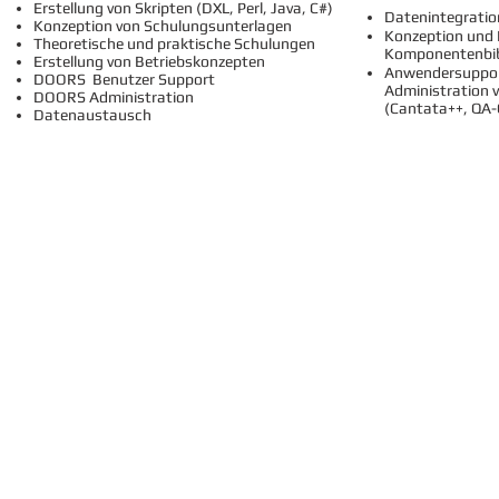
Erstellung von Skripten (DXL, Perl, Java, C#)
Datenintegrati
Konzeption von Schulungsunterlagen
Konzeption und 
Theoretische und praktische Schulungen
Komponentenbib
Erstellung von Betriebskonzepten
Anwendersuppor
DOORS Benutzer Support
Administration 
DOORS Administration
(Cantata++, QA-
Datenaustausch
© 2024 by INTERMIRANDA IT-SERVICES